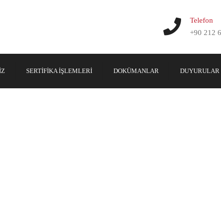
Telefon
+90 212 
IZ
SERTIFIKA İŞLEMLERI
DOKÜMANLAR
DUYURULAR
SERTIFIKA SORGULAMA