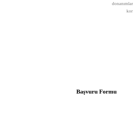
donanımları
kor
Başvuru Formu