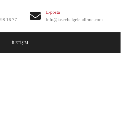
×
E-posta
698 16 77
info@tasevbelgelendirme.com
İLETIŞIM