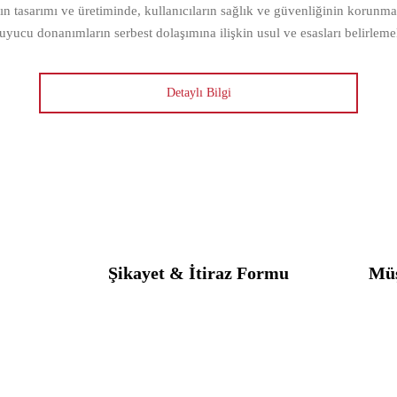
n tasarımı ve üretiminde, kullanıcıların sağlık ve güvenliğinin korunması
uyucu donanımların serbest dolaşımına ilişkin usul ve esasları belirlemek
Detaylı Bilgi
Şikayet & İtiraz Formu
Müş