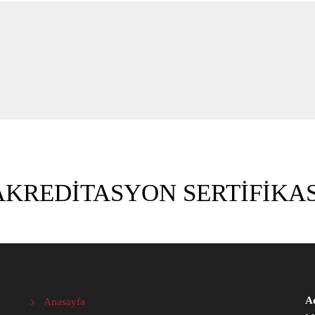
AKREDİTASYON SERTİFİKAS
A
Anasayfa