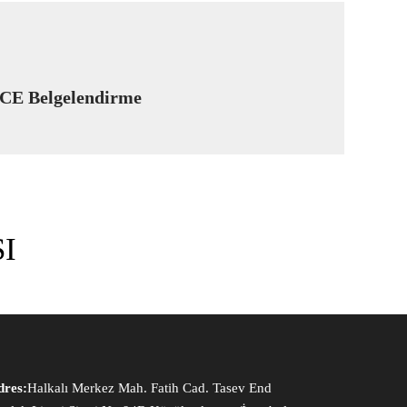
CE Belgelendirme
I
dres:
Halkalı Merkez Mah. Fatih Cad. Tasev End