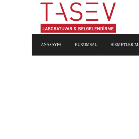
ANASAYFA
KURUMSAL
HIZMETLERIM
HAKKIMIZDA
ANALIZLER
KALITE POLITIKASI
CE BELGELENDIRME
MISYON & VIZYON
GIZLILIK VE TARAFSIZLIK
ÜST YÖNETIM BEYANI