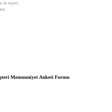
 ile kişisel
tir.
teri Memnuniyet Anketi Formu