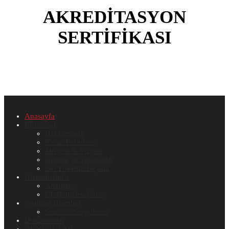
AKREDİTASYON
SERTİFİKASI
Anasayfa
Kurumsal
Hakkımızda
Kalite Politikası
Misyon & Vizyon
Gizlilik ve Tarafsızlık
Üst Yönetim Beyanı
Hizmetlerimiz
Analizler
CE Belgelendirme
Sertifika İşlemleri
Sertifika Sorgulama
Dokümanlar