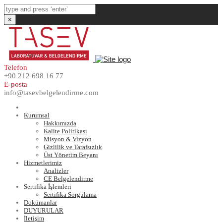
×
Telefon
+90 212 698 16 77
E-posta
info@tasevbelgelendirme.com
Anasayfa
Kurumsal
Hakkımızda
Kalite Politikası
Misyon & Vizyon
Gizlilik ve Tarafsızlık
Üst Yönetim Beyanı
Hizmetlerimiz
Analizler
CE Belgelendirme
Sertifika İşlemleri
Sertifika Sorgulama
Dokümanlar
DUYURULAR
İletişim