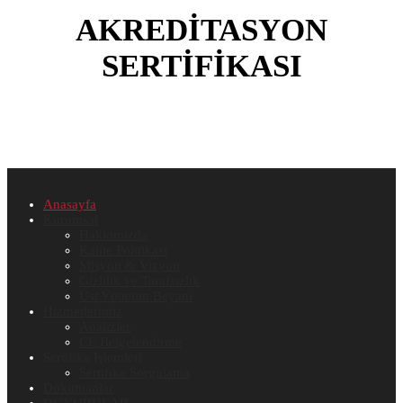
AKREDİTASYON
SERTİFİKASI
Anasayfa
Kurumsal
Hakkımızda
Kalite Politikası
Misyon & Vizyon
Gizlilik ve Tarafsızlık
Üst Yönetim Beyanı
Hizmetlerimiz
Analizler
CE Belgelendirme
Sertifika İşlemleri
Sertifika Sorgulama
Dokümanlar