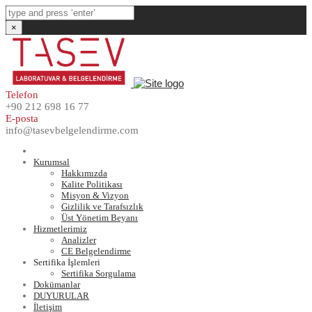
×
Telefon
+90 212 698 16 77
E-posta
info@tasevbelgelendirme.com
Anasayfa
Kurumsal
Hakkımızda
Kalite Politikası
Misyon & Vizyon
Gizlilik ve Tarafsızlık
Üst Yönetim Beyanı
Hizmetlerimiz
Analizler
CE Belgelendirme
Sertifika İşlemleri
Sertifika Sorgulama
Dokümanlar
DUYURULAR
İletişim